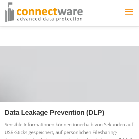
Zum
Inhalt
Menü
springen
Home
Module
Über uns
Referenzen
Präsentation buchen
Soziales
Support
Kontakt
Data Leakage Prevention (DLP)
Sensible Informationen können innerhalb von Sekunden auf
USB-Sticks gespeichert, auf persönlichen Filesharing-